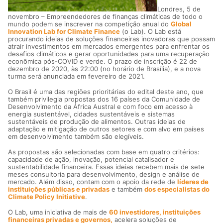
Londres, 5 de
novembro – Empreendedores de finanças climáticas de todo o
mundo podem se inscrever na competição anual do
Global
Innovation Lab for Climate Finance
(o Lab). O Lab está
procurando ideias de soluções financeiras inovadoras que possam
atrair investimentos em mercados emergentes para enfrentar os
desafios climáticos e gerar oportunidades para uma recuperação
econômica pós-COVID e verde. O prazo de inscrição é 22 de
dezembro de 2020, às 22:00 (no horário de Brasília), e a nova
turma será anunciada em fevereiro de 2021.
O Brasil é uma das regiões prioritárias do edital deste ano, que
também privilegia propostas dos 16 países da Comunidade de
Desenvolvimento da África Austral e com foco em acesso à
energia sustentável, cidades sustentáveis e sistemas
sustentáveis de produção de alimentos. Outras ideias de
adaptação e mitigação de outros setores e com alvo em países
em desenvolvimento também são elegíveis.
As propostas são selecionadas com base em quatro critérios:
capacidade de ação, inovação, potencial catalisador e
sustentabilidade financeira. Essas ideias recebem mais de sete
meses consultoria para desenvolvimento, design e análise de
mercado. Além disso, contam com o apoio da rede de
líderes de
instituições públicas e privadas
e também
dos especialistas do
Climate Policy Initiative
.
O Lab, uma iniciativa de mais de
60 investidores, instituições
financeiras privadas e governos,
acelera soluções de