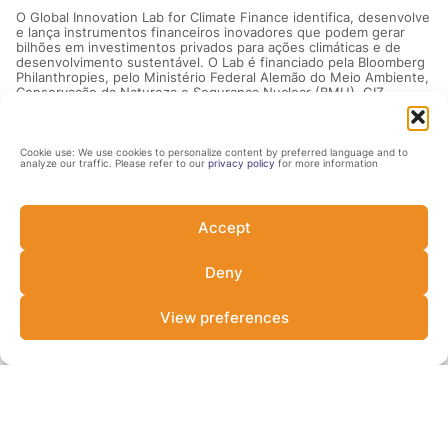
O Global Innovation Lab for Climate Finance identifica, desenvolve
e lança instrumentos financeiros inovadores que podem gerar
bilhões em investimentos privados para ações climáticas e de
desenvolvimento sustentável. O Lab é financiado pela Bloomberg
Philanthropies, pelo Ministério Federal Alemão do Meio Ambiente,
Conservação da Natureza e Segurança Nuclear (BMU), GIZ,
Ministério das Relações Exteriores dos Países Baixos, Fundação
Rockefeller, Agência Sueca de Cooperação para o
Desenvolvimento Internacional e Departamento de Negócios,
Energia e Estratégia Industrial do Reino Unido. O Climate Policy
Cookie use: We use cookies to personalize content by preferred language and to
analyze our traffic. Please refer to our
privacy policy
for more information
Initiative faz o gerenciamento.
Contato
Accept
Júlio Lubianco
julio.lubianco@cpiglobal.org
Deny
Share this idea
View preferences