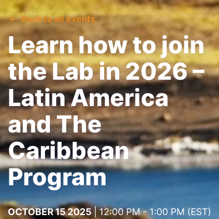
Back to all events
Learn how to join
the Lab in 2026 –
Latin America
and The
Caribbean
Program
OCTOBER 15 2025
| 12:00 PM - 1:00 PM (EST)